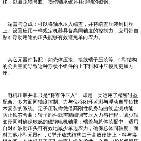
移，以避免轴弯曲、损伤轴承破坏其薄弱的磁钢。
端盖与总成：可以将轴承压入端盖，并将端盖压装到机座
上。设置应用一样规定机器具备高同轴度的控制力，应用带自
贴准浮动用途的压头能够有效避免单向应力。
其它元器件装配：如壳体压接、接线端子压装等。C型结构
的公共空间导致这种形状小组件的上下料和冲压模具更加方
便。
电机压装并非只是“将零件压入”，却是一类运用了精密过盈
配合、多方面同轴度控制、力与位移闭环监测与浮动自寻位技
术复杂的系统。定子压装需凭借高刚性机身与曲线监测功能，
防止铁芯弯曲；转子部件就需精细调节压入力与行程，减少轴
变形同时确保敏感的磁钢电机轴承；端盖与总体装配中，适用
自对准波动压头可有效地减少单边应力，确保总体同轴度；而
对其他小型元器件，C型开放式结构由于高效便捷上下料与换